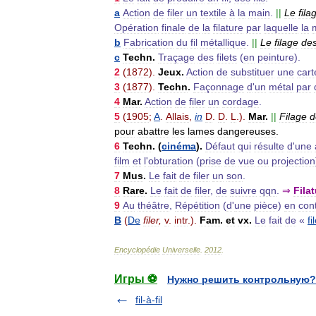
a
Action
de
filer
un
textile
à
la
main
.
||
Le
fila
Opération
finale
de
la
filature
par
laquelle
la
b
Fabrication
du
fil
métallique
.
||
Le
filage
de
c
Techn
.
Traçage
des
filets
(
en
peinture
).
2
(
1872
).
Jeux
.
Action
de
substituer
une
cart
3
(
1877
).
Techn
.
Façonnage
d
'
un
métal
par
4
Mar
.
Action
de
filer
un
cordage
.
5
(
1905
;
A
.
Allais
,
in
D
.
D
.
L
.).
Mar
.
||
Filage
d
pour
abattre
les
lames
dangereuses
.
6
Techn
. (
cinéma
).
Défaut
qui
résulte
d
'
une
film
et
l
'
obturation
(
prise
de
vue
ou
projection
7
Mus
.
Le
fait
de
filer
un
son
.
8
Rare
.
Le
fait
de
filer
,
de
suivre
qqn
.
⇒
Fila
9
Au
théâtre
,
Répétition
(
d
'
une
pièce
)
en
con
B
(
De
filer
,
v
.
intr
.).
Fam
.
et
vx
.
Le
fait
de
«
fi
Encyclopédie
Universelle
.
2012
.
Игры ⚽
Нужно решить контрольную?
fil-à-fil