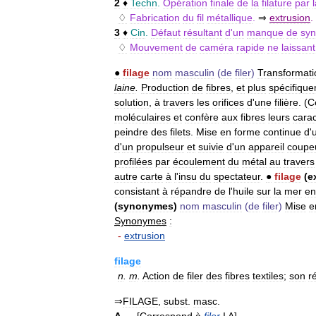
2
♦
Techn
.
Opération
finale
de
la
filature
par
♢
Fabrication
du
fil
métallique
.
⇒
extrusion
.
3
♦
Cin
.
Défaut
résultant
d
'
un
manque
de
syn
♢
Mouvement
de
caméra
rapide
ne
laissant
●
filage
nom
masculin
(
de
filer
)
Transformati
laine
.
Production
de
fibres
,
et
plus
spécifiqu
solution
,
à
travers
les
orifices
d
'
une
filière
. (
C
moléculaires
et
confère
aux
fibres
leurs
carac
peindre
des
filets
.
Mise
en
forme
continue
d
'
d
'
un
propulseur
et
suivie
d
'
un
appareil
coupe
profilées
par
écoulement
du
métal
au
travers
autre
carte
à
l
'
insu
du
spectateur
.
●
filage
(
e
consistant
à
répandre
de
l
'
huile
sur
la
mer
en
(
synonymes
)
nom
masculin
(
de
filer
)
Mise
e
Synonymes
:
-
extrusion
filage
n
.
m
.
Action
de
filer
des
fibres
textiles
;
son
r
⇒
FILAGE
,
subst
.
masc
.
A
.—
[
Correspond
à
filer
I
A
]