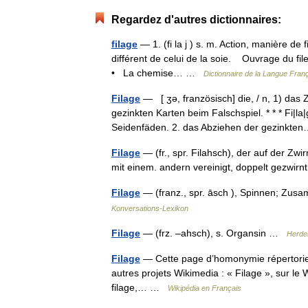
Regardez d'autres dictionnaires:
filage
— 1. (fi la j ) s. m. Action, manière de fi
différent de celui de la soie. Ouvrage du fil
• La chemise… …
Dictionnaire de la Langue Franç
Filage
— [ ʒə, französisch] die, / n, 1) da
gezinkten Karten beim Falschspiel. * * * Fi|la|
Seidenfäden. 2. das Abziehen der gezink
Filage
— (fr., spr. Filahsch), der auf der Zw
mit einem. andern vereinigt, doppelt gezwir
Filage
— (franz., spr. āsch ), Spinnen; Zu
Konversations-Lexikon
Filage
— (frz. –ahsch), s. Organsin …
Herde
Filage
— Cette page d’homonymie répertorie l
autres projets Wikimedia : « Filage », sur le W
filage,… …
Wikipédia en Français