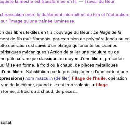
laquelle
la
mèche
est
transformée
en
fil
.
—
Travail
du
fileur
.
chronisation
entre
le
défilement
intermittent
du
film
et
l
'
obturation
.
sur
l
'
image
qu
'
une
traînée
lumineuse
.
on
des
fibres
textiles
en
fils
;
ouvrage
du
fileur
:
Le
filage
de
la
ement
de
fils
multifilaments
,
par
extrusion
de
polymère
fondu
ou
en
ette
opération
est
suivie
d
'
un
étirage
qui
oriente
les
chaînes
téristiques
mécaniques
.)
Action
de
tailler
une
moulure
ou
de
une
pâte
céramique
classique
au
moyen
d
'
une
filière
,
précédée
ur
.
Mise
en
forme
,
à
froid
ou
à
chaud
,
de
pièces
métalliques
d
'
une
filière
.
Substitution
par
le
prestidigitateur
d
'
une
carte
à
une
xpressions
)
nom
masculin
(
de
filer
)
Filage
de
l
'
huile
,
opération
vue
de
la
calmer
,
quand
elle
est
trop
violente
.
●
filage
n
forme
,
à
froid
ou
à
chaud
,
de
pièces
...
ésultat
.