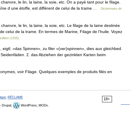
hanvre, le lin, la laine, la soie, etc. On a payé tant pour le filage.
haîne d une étoffe, est différent de celui de la trame …
Dictionnaire de
hanvre, le lin, la laine, la soie, etc. Le filage de la laine destinée
t de celui de la trame. En termes de Marine, Filage de l’huile. Voyez
edition (1935)
age, eigtl. »das Spinnen«, zu filer »(ver)spinnen«, dies aus gleichbed.
 Seidenfäden. 2. das Abziehen der gezinkten Karten beim
onymes, voir Filage. Quelques exemples de produits filés en
ique
,
RÉCLAME
18+
Drupal,
WordPress, MODx.