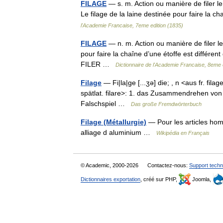
FILAGE
— s. m. Action ou manière de filer le c
Le filage de la laine destinée pour faire la c
l'Academie Francaise, 7eme edition (1835)
FILAGE
— n. m. Action ou manière de filer le c
pour faire la chaîne d’une étoffe est différen
FILER …
Dictionnaire de l'Academie Francaise, 8eme 
Filage
— Fi|la|ge [...ʒə] die; , n <aus fr. fil
spätlat. filare>: 1. das Zusammendrehen von
Falschspiel …
Das große Fremdwörterbuch
Filage (Métallurgie)
— Pour les articles hom
alliage d aluminium …
Wikipédia en Français
© Academic, 2000-2026
Contactez-nous:
Support techn
Dictionnaires exportation
, créé sur PHP,
Joomla,