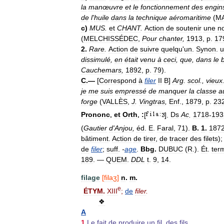
la
manœuvre
et
le
fonctionnement
des
engin
de
l
'
huile
dans
la
technique
aéromaritime
(
M
c
)
MUS
.
et
CHANT
.
Action
de
soutenir
une
n
(
MELCHISSÉDEC
,
Pour
chanter
,
1913
,
p
.
17
2
.
Rare
.
Action
de
suivre
quelqu
'
un
.
Synon
.
u
dissimulé
,
en
était
venu
à
ceci
,
que
,
dans
le
Cauchemars
,
1892
,
p
.
79
).
C
.—
[
Correspond
à
filer
II
B
]
Arg
.
scol
.,
vieux
je
me
suis
empressé
de
manquer
la
classe
a
forge
(
VALLÈS
,
J
.
Vingtras
,
Enf
.,
1879
,
p
.
23
Prononc
.
et
Orth
.
:
[
].
Ds
Ac
.
1718
-
193
(
Gautier
d
'
Anjou
,
éd
.
E
.
Faral
,
71
).
B
.
1
.
187
bâtiment
.
Action
de
tirer
,
de
tracer
des
filets
)
de
filer
;
suff
.
-
age
.
Bbg
.
DUBUC
(
R
.).
Ét
.
ter
189
. —
QUEM
.
DDL
t
.
9
,
14
.
filage
[
filaʒ
]
n
.
m
.
e
ÉTYM
.
XIII
;
de
filer
.
❖
A
1
Le
fait
de
produire
un
fil
,
des
fils
.