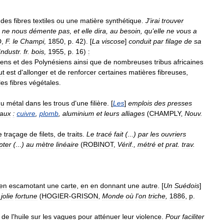
des
fibres
textiles
ou
une
matière
synthétique
.
J
'
irai
trouver
ne
nous
démente
pas
,
et
elle
dira
,
au
besoin
,
qu
'
elle
ne
vous
a
D
,
F
.
le
Champi
,
1850
,
p
.
42
). [
La
viscose
]
conduit
par
filage
de
sa
Industr
.
fr
.
bois
,
1955
,
p
.
16
)
:
iens
et
des
Polynésiens
ainsi
que
de
nombreuses
tribus
africaines
ut
est
d
'
allonger
et
de
renforcer
certaines
matières
fibreuses
,
les
fibres
végétales
.
du
métal
dans
les
trous
d
'
une
filière
. [
Les
]
emplois
des
presses
aux
:
cuivre
,
plomb
,
aluminium
et
leurs
alliages
(
CHAMPLY
,
Nouv
.
e
traçage
de
filets
,
de
traits
.
Le
tracé
fait
(...)
par
les
ouvriers
pter
(...)
au
mètre
linéaire
(
ROBINOT
,
Vérif
.,
métré
et
prat
.
trav
.
en
escamotant
une
carte
,
en
en
donnant
une
autre
. [
Un
Suédois
]
jolie
fortune
(
HOGIER
-
GRISON
,
Monde
où
l
'
on
triche
,
1886
,
p
.
de
l
'
huile
sur
les
vagues
pour
atténuer
leur
violence
.
Pour
faciliter