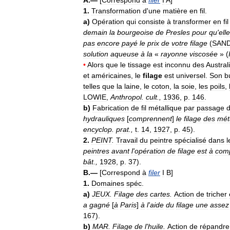
1
.
Transformation
d
'
une
matière
en
fil
.
a
)
Opération
qui
consiste
à
transformer
en
fil
demain
la
bourgeoise
de
Presles
pour
qu
'
elle
pas
encore
payé
le
prix
de
votre
filage
(
SAN
solution
aqueuse
à
la
«
rayonne
viscosée
» (
•
Alors
que
le
tissage
est
inconnu
des
Austral
et
américaines
,
le
filage
est
universel
.
Son
b
telles
que
la
laine
,
le
coton
,
la
soie
,
les
poils
,
LOWIE
,
Anthropol
.
cult
.,
1936
,
p
.
146
.
b
)
Fabrication
de
fil
métallique
par
passage
hydrauliques
[
comprennent
]
le
filage
des
mét
encyclop
.
prat
.,
t
.
14
,
1927
,
p
.
45
).
2
.
PEINT
.
Travail
du
peintre
spécialisé
dans
l
peintres
avant
l
'
opération
de
filage
est
à
com
bât
.,
1928
,
p
.
37
).
B
.—
[
Correspond
à
filer
I
B
]
1
.
Domaines
spéc
.
a
)
JEUX
.
Filage
des
cartes
.
Action
de
tricher
a
gagné
[
à
Paris
]
à
l
'
aide
du
filage
une
assez
167
).
b
)
MAR
.
Filage
de
l
'
huile
.
Action
de
répandre