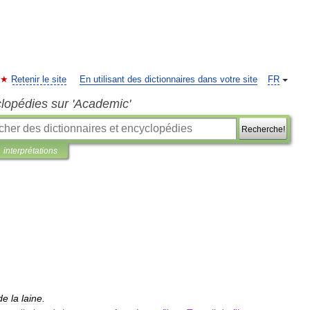
Retenir le site
En utilisant des dictionnaires dans votre site
FR
clopédies sur 'Academic'
Recherche!
interprétations
de
la
laine
.