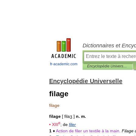
Dictionnaires et Ency
fr-academic.com
Encyclopédie Universelle
Encyclopédie Universelle
filage
filage
filage
[
filaʒ
]
n
.
m
.
e
•
XIII
;
de
filer
1
♦
Action
de
filer
un
textile
à
la
main
.
Filage