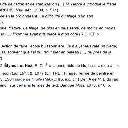
s
de
déviation
et
de
stabilisation
(...)
M
.
Hervé
a
introduit
le
filage
ARCHIS
,
Nav
.
aér
.,
1904
,
p
.
574
).
ote
en
la
prolongeant
.
La
difficulté
du
filage
d
'
un
son
9
).
suel
filature
.
Le
filage
,
de
plus
en
plus
serré
,
de
moins
en
moins
bar
(...)
l
'
homme
avait
pris
place
à
mon
côté
(
RICHEPIN
,
.
Action
de
faire
l
'
école
buissonnière
.
Je
n
'
ai
jamais
raté
un
filage
;
ussi
souvent
que
j
'
ai
pu
,
pour
filer
en
bateau
(...)
ou
près
de
la
2
).
e
2
.
Étymol
.
et
Hist
.
A
.
XIII
s
. «
ensemble
de
fils
,
tissu
»
d
'
où
«
fil
»
e
2
jeux
(
Lar
.
19
)
;
2
.
1877
(
LITTRÉ
:
Filage
.
Terme
de
peintre
en
;
3
.
1904
filage
de
l
'
huile
(
MARCHIS
,
loc
.
cit
.
)
Dér
.
A
de
fil
,
B
du
rad
.
minol
.
sur
certains
termes
de
text
.
Banque
Mots
.
1973
,
n
°
6
,
p
.