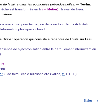
ge
de
la
laine
dans
les
économies
pré
-
industrielles
.
—
Techn
.
mèche
est
transformée
en
fil
(
⇒
Métier
).
Travail
du
fileur
.
s
métaux
.
e
à
une
autre
,
pour
tricher
,
ou
dans
un
tour
de
prestidigitation
.
déformation
plastique
à
chaud
.
e
l
'
huile
:
opération
qui
consiste
à
répandre
de
l
'
huile
sur
l
'
eau
absence
de
synchronisation
entre
le
déroulement
intermittent
du
).
ture
.
tinu
.
ler
»,
de
faire
l
'
école
buissonnière
(
Vallès
,
in
T
.
L
.
F
.).
filaire