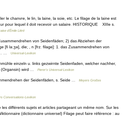
ler le chanvre, le lin, la laine, la soie, etc. Le filage de la laine est
eur pour lequel il doit recevoir un salaire. HISTORIQUE XIIIe s.
aise d'Émile Littré
s Zusammendrehen von Seidenfäden; 2) das Abziehen der
ge [fi la:ʒə], die; , n [frz. filage]: 1. das Zusammendrehen von
ten… …
Universal-Lexikon
irnmühle einzeln u. links gezwirnte Seidenfaden, welcher nachher,
nt (Organsin) wird …
Pierer's Universal-Lexikon
sammendrehen der Seidenfäden, s. Seide …
Meyers Großes
rs Conversations-Lexikon
es différents sujets et articles partageant un même nom. Sur les
iktionnaire (dictionnaire universel) Filage peut faire référence : au